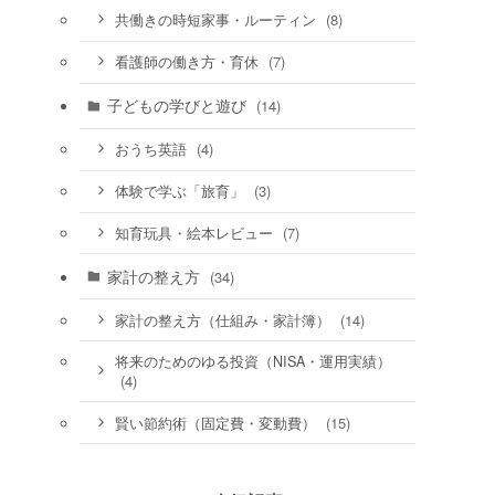
(8)
共働きの時短家事・ルーティン
(7)
看護師の働き方・育休
子どもの学びと遊び
(14)
(4)
おうち英語
(3)
体験で学ぶ「旅育」
(7)
知育玩具・絵本レビュー
家計の整え方
(34)
(14)
家計の整え方（仕組み・家計簿）
将来のためのゆる投資（NISA・運用実績）
(4)
(15)
賢い節約術（固定費・変動費）