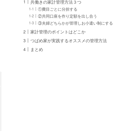
共働きの家計管理方法３つ
①費目ごとに分担する
②共同口座を作り定額を出し合う
③夫婦どちらかが管理しお小遣い制にする
家計管理のポイントはどこか
つばめ家が実践するオススメの管理方法
まとめ