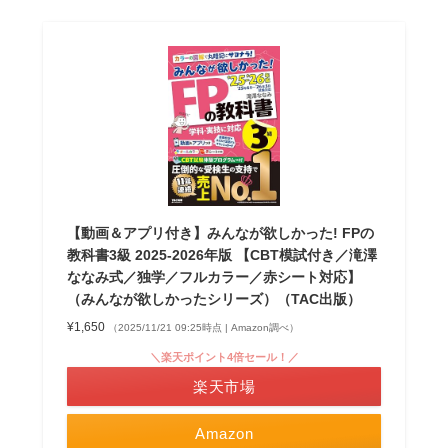
【動画＆アプリ付き】みんなが欲しかった! FPの
教科書3級 2025-2026年版 【CBT模試付き／滝澤
ななみ式／独学／フルカラー／赤シート対応】
（みんなが欲しかったシリーズ）（TAC出版）
¥1,650
（2025/11/21 09:25時点 | Amazon調べ）
＼楽天ポイント4倍セール！／
楽天市場
Amazon