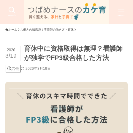
search
menu
ホーム
共働きの知恵袋
看護師の働き方・育休
育休中に資格取得は無理？看護師
2026
3/19
が独学でFP3級合格した方法
広告
2026年3月19日