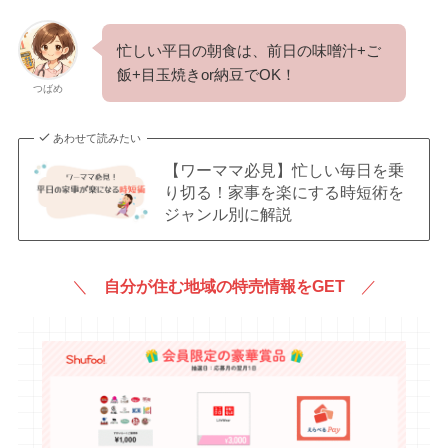
忙しい平日の朝食は、前日の味噌汁+ご
飯+目玉焼きor納豆でOK！
つばめ
あわせて読みたい
【ワーママ必見】忙しい毎日を乗
り切る！家事を楽にする時短術を
ジャンル別に解説
＼
自分が住む地域の特売情報をGET
／