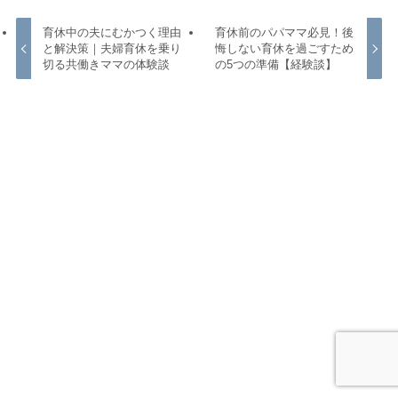
育休中の夫にむかつく理由
育休前のパパママ必見！後
と解決策｜夫婦育休を乗り
悔しない育休を過ごすため
切る共働きママの体験談
の5つの準備【経験談】