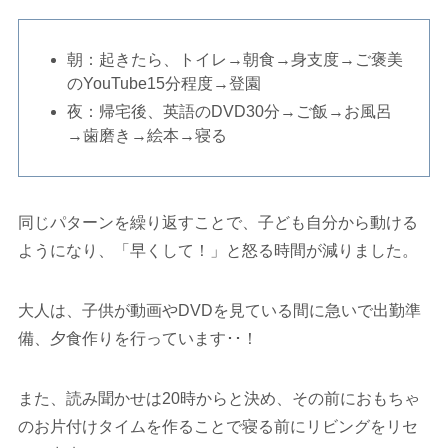
朝：起きたら、トイレ→朝食→身支度→ご褒美
のYouTube15分程度→登園
夜：帰宅後、英語のDVD30分→ご飯→お風呂
→歯磨き→絵本→寝る
同じパターンを繰り返すことで、子ども自分から動ける
ようになり、「早くして！」と怒る時間が減りました。
大人は、子供が動画やDVDを見ている間に急いで出勤準
備、夕食作りを行っています･･！
また、読み聞かせは20時からと決め、その前におもちゃ
のお片付けタイムを作ることで寝る前にリビングをリセ